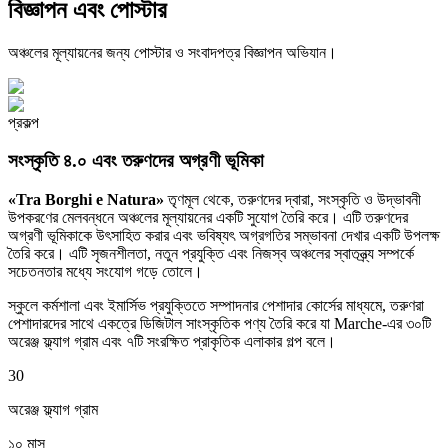
বিজ্ঞাপন এবং পোস্টার
অঞ্চলের মূল্যায়নের জন্য পোস্টার ও সংবাদপত্র বিজ্ঞাপন অভিযান।
প্রকল্প
সংস্কৃতি ৪.০ এবং তরুণদের অগ্রণী ভূমিকা
«
Tra Borghi e Natura
»
তৃণমূল থেকে, তরুণদের দ্বারা, সংস্কৃতি ও উদ্ভাবনী
উপকরণের মেলবন্ধনে অঞ্চলের মূল্যায়নের একটি সুযোগ তৈরি করে। এটি তরুণদের
অগ্রণী ভূমিকাকে উৎসাহিত করার এবং ভবিষ্যৎ অগ্রগতির সম্ভাবনা দেখার একটি উপলক্ষ
তৈরি করে। এটি সৃজনশীলতা, নতুন প্রযুক্তি এবং নিজস্ব অঞ্চলের স্বাতন্ত্র্য সম্পর্কে
সচেতনতার মধ্যে সংযোগ গড়ে তোলে।
স্কুলে কর্মশালা এবং ইমার্সিভ প্রযুক্তিতে সম্পাদনার পেশাদার কোর্সের মাধ্যমে, তরুণরা
পেশাদারদের সাথে একত্রে ডিজিটাল সাংস্কৃতিক পণ্য তৈরি করে যা Marche-এর ৩০টি
অরেঞ্জ ফ্ল্যাগ গ্রাম এবং ৭টি সংরক্ষিত প্রাকৃতিক এলাকার গল্প বলে।
30
অরেঞ্জ ফ্ল্যাগ গ্রাম
১০ মাস