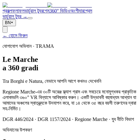
প্রকল্প
ফলাফল
ভার্চুয়াল ট্যুর
গেম
360° ভিডিও
অংশীদার
প্রেস
ভার্চুয়াল ট্যুর →
BN
▾
← হোমে ফিরুন
যোগাযোগ অভিযান · TRAMA
Le
Marche
a 360 gradi
Tra Borghi e Natura, যেভাবে আপনি আগে কখনও দেখেননি
Regione Marche-এর ৩০টি অরেঞ্জ ফ্ল্যাগ গ্রাম এবং সবচেয়ে মনোমুগ্ধকর প্রাকৃতিক
এলাকাগুলি ৩৬০° VR বিন্যাসে আবিষ্কার করুন। একটি উদ্ভাবনী বহুমাধ্যম আখ্যান যা
আমাদের অঞ্চলের স্বাতন্ত্র্যকে উদযাপন করে, যা ১৪ থেকে ৩৫ বছর বয়সী তরুণদের দ্বারা
সহ-নির্মিত।
DGR 446/2024 · DGR 1157/2024 ·
Regione Marche
·
যুব নীতি বিভাগ
অভিযানের উপকরণ