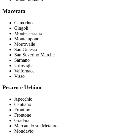
Macerata
Camerino
Cingoli
Montecassiano
Montelupone
Morrovalle
San Ginesio
San Severino Marche
Sarnano
Urbisaglia
Valfornace
Visso
Pesaro e Urbino
Apecchio
Cantiano
Frontino
Frontone
Gradara
Mercatello sul Metauro
Mondavio