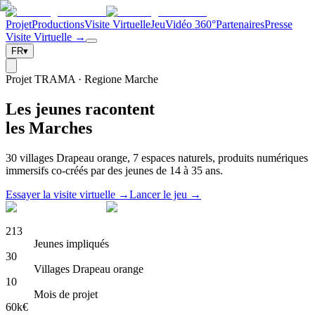
Projet
Productions
Visite Virtuelle
Jeu
Vidéo 360°
Partenaires
Presse
Visite Virtuelle →
FR
▾
Projet TRAMA · Regione Marche
Les jeunes racontent
les Marches
30 villages Drapeau orange, 7 espaces naturels, produits numériques
immersifs co-créés par des jeunes de 14 à 35 ans.
Essayer la visite virtuelle →
Lancer le jeu →
213
Jeunes impliqués
30
Villages Drapeau orange
10
Mois de projet
60k€