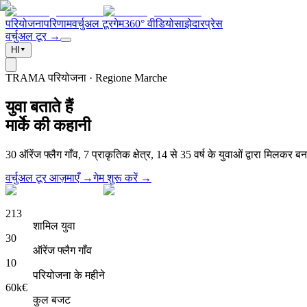
परियोजना
परिणाम
वर्चुअल टूर
गेम
360° वीडियो
साझेदार
प्रेस
वर्चुअल टूर →
HI
▾
TRAMA परियोजना · Regione Marche
युवा बताते हैं
मार्के की कहानी
30 ऑरेंज फ्लैग गाँव, 7 प्राकृतिक क्षेत्र, 14 से 35 वर्ष के युवाओं द्वारा मिलकर
वर्चुअल टूर आज़माएँ →
गेम शुरू करें →
213
शामिल युवा
30
ऑरेंज फ्लैग गाँव
10
परियोजना के महीने
60k€
कुल बजट