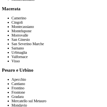
Macerata
Camerino
Cingoli
Montecassiano
Montelupone
Morrovalle
San Ginesio
San Severino Marche
Sarnano
Urbisaglia
Valfornace
Visso
Pesaro e Urbino
Apecchio
Cantiano
Frontino
Frontone
Gradara
Mercatello sul Metauro
Mondavio