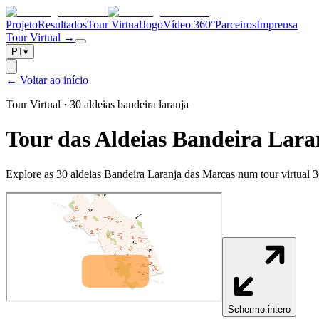
Projeto
Resultados
Tour Virtual
Jogo
Vídeo 360°
Parceiros
Imprensa
Tour Virtual →
PT
▾
← Voltar ao início
Tour Virtual · 30 aldeias bandeira laranja
Tour das Aldeias Bandeira Lara
Explore as 30 aldeias Bandeira Laranja das Marcas num tour virtual 36
Schermo intero