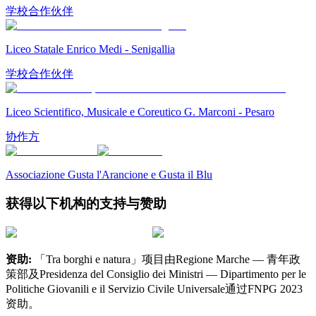
学校合作伙伴
Liceo Statale Enrico Medi - Senigallia
学校合作伙伴
Liceo Scientifico, Musicale e Coreutico G. Marconi - Pesaro
协作方
Associazione Gusta l'Arancione e Gusta il Blu
获得以下机构的支持与赞助
资助:
「Tra borghi e natura」项目由Regione Marche — 青年政
策部及Presidenza del Consiglio dei Ministri — Dipartimento per le
Politiche Giovanili e il Servizio Civile Universale通过FNPG 2023
资助。